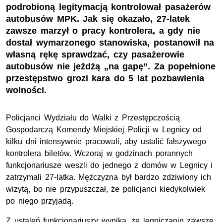
podrobioną legitymacją kontrolował pasażerów
autobusów MPK. Jak się okazało, 27-latek
zawsze marzył o pracy kontrolera, a gdy nie
dostał wymarzonego stanowiska, postanowił na
własną rękę sprawdzać, czy pasażerowie
autobusów nie jeżdżą „na gapę”. Za popełnione
przestępstwo grozi kara do 5 lat pozbawienia
wolności.
Policjanci Wydziału do Walki z Przestępczością
Gospodarczą Komendy Miejskiej Policji w Legnicy od
kilku dni intensywnie pracowali, aby ustalić fałszywego
kontrolera biletów. Wczoraj w godzinach porannych
funkcjonariusze weszli do jednego z domów w Legnicy i
zatrzymali 27-latka. Mężczyzna był bardzo zdziwiony ich
wizytą, bo nie przypuszczał, że policjanci kiedykolwiek
po niego przyjadą.
Z ustaleń funkcjonariuszy wynika, że legniczanin zawsze