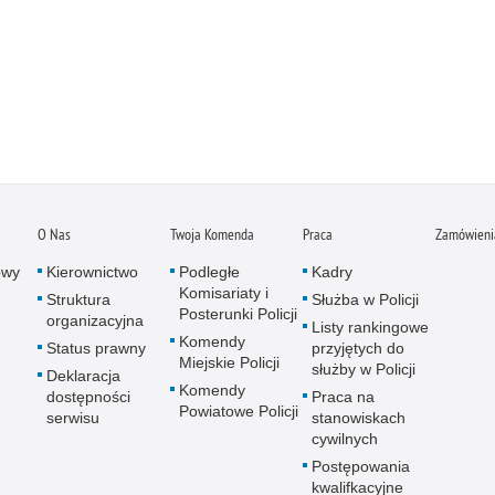
O Nas
Twoja Komenda
Praca
Zamówienia
owy
Kierownictwo
Podległe
Kadry
Komisariaty i
Struktura
Służba w Policji
Posterunki Policji
organizacyjna
Listy rankingowe
Komendy
Status prawny
przyjętych do
Miejskie Policji
służby w Policji
Deklaracja
Komendy
dostępności
Praca na
Powiatowe Policji
serwisu
stanowiskach
cywilnych
Postępowania
kwalifkacyjne