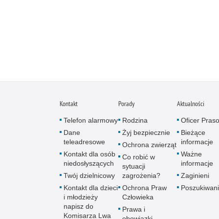
Kontakt
Porady
Aktualności
Telefon alarmowy
Rodzina
Oficer Pras
Dane
Żyj bezpiecznie
Bieżące
teleadresowe
informacje
Ochrona zwierząt
Kontakt dla osób
Ważne
Co robić w
niedosłyszących
informacje
sytuacji
Twój dzielnicowy
zagrożenia?
Zaginieni
Kontakt dla dzieci
Ochrona Praw
Poszukiwani
i młodzieży
Człowieka
napisz do
Prawa i
Komisarza Lwa
obowiązki