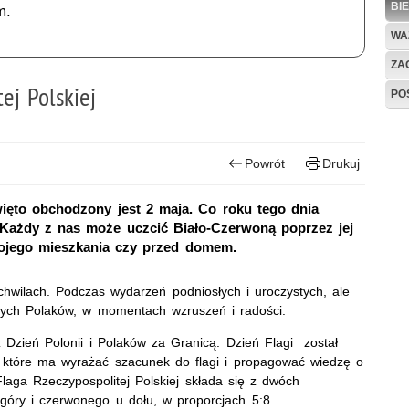
BI
m.
WA
ZAG
ej Polskiej
PO
Powrót
Drukuj
święto obchodzony jest 2 maja. Co roku tego dnia
 Każdy z nas może uczcić Biało-Czerwoną poprzez jej
wojego mieszkania czy przed domem.
chwilach. Podczas wydarzeń podniosłych i uroczystych, ale
żnych Polaków, w momentach wzruszeń i radości.
Dzień Polonii i Polaków za Granicą. Dzień Flagi został
 które ma wyrażać szacunek do flagi i propagować wiedzę o
laga Rzeczypospolitej Polskiej składa się z dwóch
óry i czerwonego u dołu, w proporcjach 5:8.