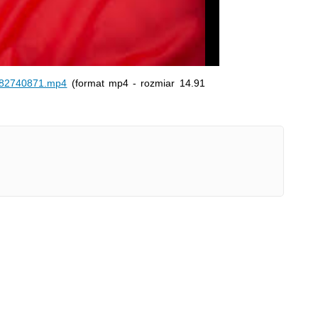
wideo
082740871.mp4
(format mp4 - rozmiar 14.91