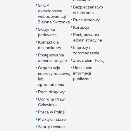
STOP
Bezpieczeństwo
okrucieńswtu
w Internecie
wobec zwierząt -
Ruch drogowy
Zielona Skrzynka
Korupcja
Skrzynka
Postępowania
podawcza
administracyjne
Kontakt dla
Imprezy i
dziennikarzy
zgromadzenia
Postępowania
Z udziałem Policji
administracyjne
Udzielanie
Organizacja
informacji
imprezy masowej
publicznej
lub
zgromadzenia
Ruch drogowy
Ochrona Praw
Człowieka
Praca w Policji
Praktyki i staże
Skargi i wnioski