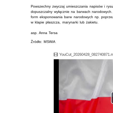
Powszechny zwyczaj umieszczania napisów i rysu
dopuszczalny wyłącznie na barwach narodowych. Te
form eksponowania barw narodowych np. poprzez 
w klapie płaszcza, marynarki lub żakietu.
asp. Anna Tersa
Źródło: MSWiA
Film
YouCut_20260428_082740871.