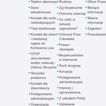
Telefon alarmowy
Rodzina
Oficer Pras
Dane
Żyj bezpiecznie
Bieżące
teleadresowe
informacje
Ochrona zwierząt
Kontakt dla osób
Ważne
Co robić w
niedosłyszących
informacje
sytuacji
Twój dzielnicowy
zagrożenia?
Zaginieni
Kontakt dla dzieci
Ochrona Praw
Poszukiwani
i młodzieży
Człowieka
napisz do
Prawa i
Komisarza Lwa
obowiązki
STOP
Bezpieczeństwo
okrucieńswtu
w Internecie
wobec zwierząt -
Ruch drogowy
Zielona Skrzynka
Korupcja
Skrzynka
Postępowania
podawcza
administracyjne
Kontakt dla
Imprezy i
dziennikarzy
zgromadzenia
Postępowania
Z udziałem Policji
administracyjne
Udzielanie
Organizacja