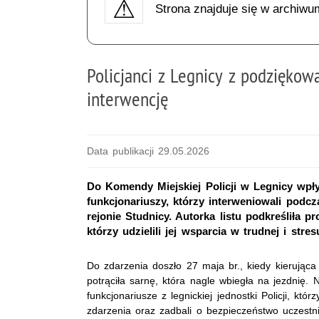
Strona znajduje się w archiwu
Policjanci z Legnicy z podziękow
interwencję
Data publikacji 29.05.2026
Do Komendy Miejskiej Policji w Legnicy wpł
funkcjonariuszy, którzy interweniowali podc
rejonie Studnicy. Autorka listu podkreśliła p
którzy udzielili jej wsparcia w trudnej i stresu
Do zdarzenia doszło 27 maja br., kiedy kieruj
potrąciła sarnę, która nagle wbiegła na jezdnię. 
funkcjonariusze z legnickiej jednostki Policji, któr
zdarzenia oraz zadbali o bezpieczeństwo uczest