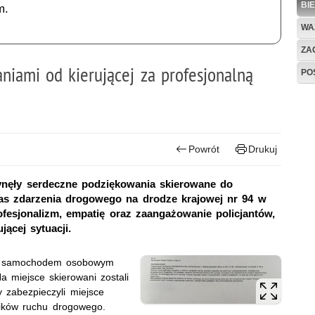
BI
m.
WA
ZAG
aniami od kierującej za profesjonalną
PO
Powrót
Drukuj
ynęły serdeczne podziękowania skierowane do
zas zdarzenia drogowego na drodze krajowej nr 94 w
rofesjonalizm, empatię oraz zaangażowanie policjantów,
jącej sytuacji.
ąca samochodem osobowym
Na miejsce skierowani zostali
zy zabezpieczyli miejsce
ników ruchu drogowego.