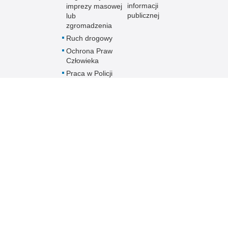
informacji
imprezy masowej
publicznej
lub
zgromadzenia
Ruch drogowy
Ochrona Praw
Człowieka
Praca w Policji
Praktyki i staże
Skargi i wnioski
dotyczące
działalności
Policji
Skontaktuj się z
nami w innej
sprawie
Policja
online
Biuletyn Informacji