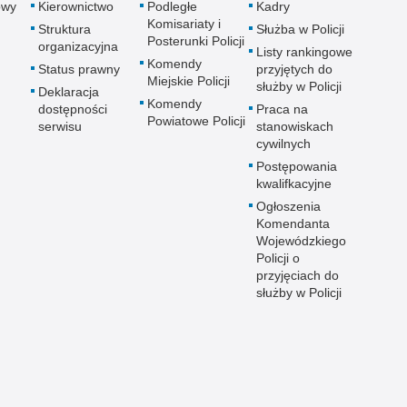
owy
Kierownictwo
Podległe
Kadry
Komisariaty i
Struktura
Służba w Policji
Posterunki Policji
organizacyjna
Listy rankingowe
Komendy
Status prawny
przyjętych do
Miejskie Policji
służby w Policji
Deklaracja
Komendy
dostępności
Praca na
Powiatowe Policji
serwisu
stanowiskach
cywilnych
Postępowania
kwalifkacyjne
Ogłoszenia
Komendanta
Wojewódzkiego
Policji o
przyjęciach do
służby w Policji