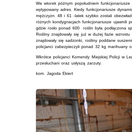
We wtorek późnym popołudniem funkcjonariusze z W
wytypowany adres. Kiedy funkcjonariusze dynami
mężczyzn. 48 i 61 -latek szybko zostali obezwła
różnych kondygnacjach funkcjonariusze ujawnili 
gdzie rosło ponad 600 roślin była podłączona spe
Rośliny znajdowały się już w dużej fazie wzrostu
znajdowały się sadzonki, rośliny poddane suszen
policjanci zabezpieczyli ponad 32 kg marihuany
Wkrótce policjanci Komendy Miejskiej Policji w 
przesłuchani oraz usłyszą zarzuty.
kom. Jagoda Ekiert