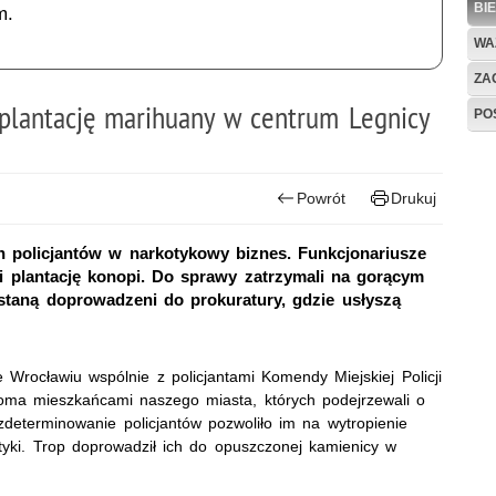
BI
m.
WA
ZAG
 plantację marihuany w centrum Legnicy
PO
Powrót
Drukuj
h policjantów w narkotykowy biznes. Funkcjonariusze
li plantację konopi. Do sprawy zatrzymali na gorącym
staną doprowadzeni do prokuratury, gdzie usłyszą
Wrocławiu wspólnie z policjantami Komendy Miejskiej Policji
oma mieszkańcami naszego miasta, których podejrzewali o
zdeterminowanie policjantów pozwoliło im na wytropienie
yki. Trop doprowadził ich do opuszczonej kamienicy w