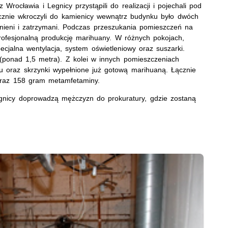
rocławia i Legnicy przystąpili do realizacji i pojechali pod
cznie wkroczyli do kamienicy wewnątrz budynku było dwóch
dnieni i zatrzymani. Podczas przeszukania pomieszczeń na
profesjonalną produkcję marihuany. W różnych pokojach,
cjalna wentylacja, system oświetleniowy oraz suszarki.
 (ponad 1,5 metra). Z kolei w innych pomieszczeniach
iu oraz skrzynki wypełnione już gotową marihuaną. Łącznie
 oraz 158 gram metamfetaminy.
Legnicy doprowadzą mężczyzn do prokuratury, gdzie zostaną